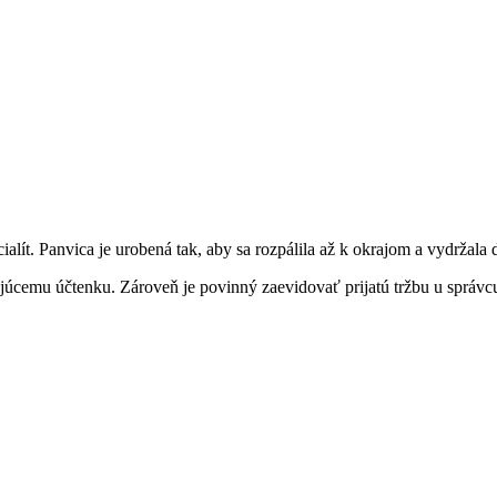
ialít. Panvica je urobená tak, aby sa rozpálila až k okrajom a vydržala 
ujúcemu účtenku. Zároveň je povinný zaevidovať prijatú tržbu u správ