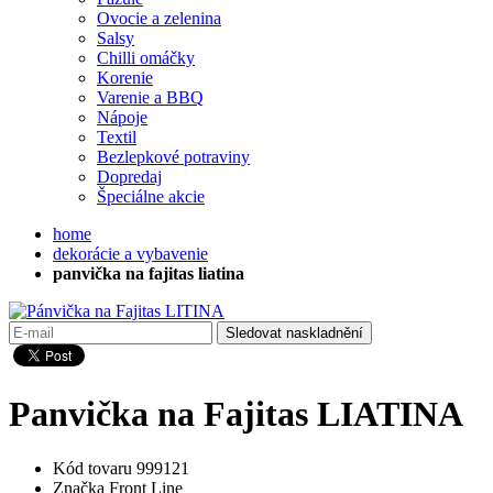
Ovocie a zelenina
Salsy
Chilli omáčky
Korenie
Varenie a BBQ
Nápoje
Textil
Bezlepkové potraviny
Dopredaj
Špeciálne akcie
home
dekorácie a vybavenie
panvička na fajitas liatina
Sledovat naskladnění
Panvička na Fajitas LIATINA
Kód tovaru
999121
Značka
Front Line