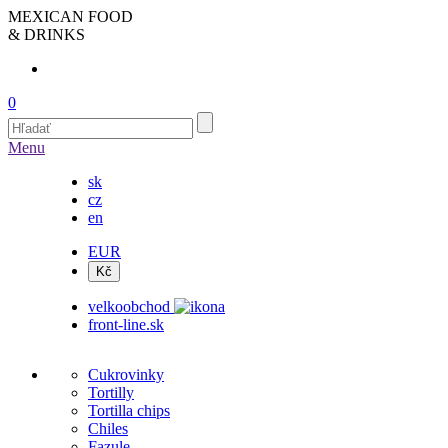
MEXICAN FOOD
& DRINKS
0
Menu
sk
cz
en
EUR
velkoobchod
front-line.sk
Cukrovinky
Tortilly
Tortilla chips
Chiles
Fazule