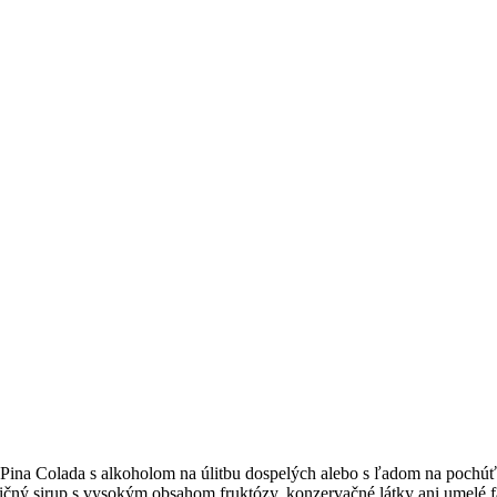
i Pina Colada s alkoholom na úlitbu dospelých alebo s ľadom na pochúť
ičný sirup s vysokým obsahom fruktózy, konzervačné látky ani umelé f