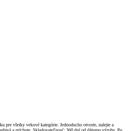
ku pre všetky vekové kategórie. Jednoducho otvorte, nalejte a
arbivá a príchute. Skladovateľnosť: 360 dní od dátumu výroby. Po