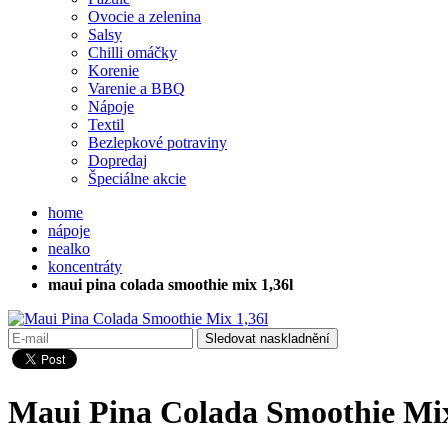
Ovocie a zelenina
Salsy
Chilli omáčky
Korenie
Varenie a BBQ
Nápoje
Textil
Bezlepkové potraviny
Dopredaj
Špeciálne akcie
home
nápoje
nealko
koncentráty
maui pina colada smoothie mix 1,36l
Sledovat naskladnění
Maui Pina Colada Smoothie Mix