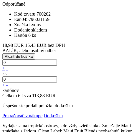
Odporúčané
Kód tovaru
700202
Ean
045796031159
Značka
Lyons
Dodanie
skladom
Kartón
6 ks
18,98 EUR
15,43 EUR bez DPH
BALÍK, alebo osobný odber
+
-
ks
+
-
kartónov
Celkem 6 ks za 113,88 EUR
Úspešne ste pridali položku do košíka.
Pokračovať v nákupe
Do košíka
Vydajte sa na tropické ostrovy, kde vždy svieti slnko. Zmiešajte Mau
zmiešajte s ľadom. Clean Label: Maui Fruit Blends neobsahujú kukur