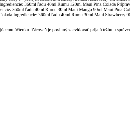
 Ingrediencie: 360ml ľadu 40ml Rumu 120ml Maui Pina Colada Príprava: Z
da Ingrediencie: 360ml ľadu 40ml Rumu 30ml Maui Mango 90ml Maui Pina Co
- Strawberry Colada Ingrediencie: 360ml ľadu 40ml Rumu 30ml Maui Strawber
ujúcemu účtenku. Zároveň je povinný zaevidovať prijatú tržbu u správ