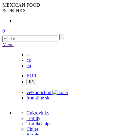
MEXICAN FOOD
& DRINKS
0
Menu
sk
cz
en
EUR
velkoobchod
front-line.sk
Cukrovinky
Tortilly
Tortilla chips
Chiles
Fazule