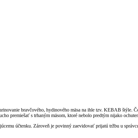
inovanie bravčového, hydinového mäsa na ihle tzv. KEBAB štýle. Čo 
ducho premiešať s trhaným mäsom, ktoré nebolo predtým nijako ochut
ujúcemu účtenku. Zároveň je povinný zaevidovať prijatú tržbu u správ