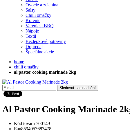
Ovocie a zelenina
Salsy
Chilli omáčky
Korenie
Varenie a BBQ
Nápoje
Textil
Bezlepkové potraviny
Dopredaj
Špeciálne akcie
home
chilli omáčky
al pastor cooking marinade 2kg
Sledovat naskladnění
Al Pastor Cooking Marinade 2k
Kód tovaru
700149
Ean
8594053683478