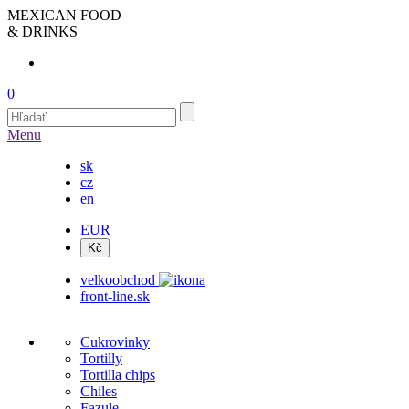
MEXICAN FOOD
& DRINKS
0
Menu
sk
cz
en
EUR
velkoobchod
front-line.sk
Cukrovinky
Tortilly
Tortilla chips
Chiles
Fazule