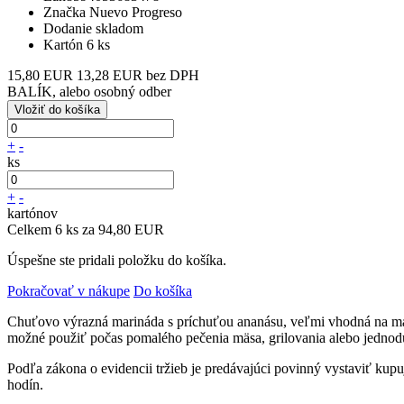
Značka
Nuevo Progreso
Dodanie
skladom
Kartón
6 ks
15,80 EUR
13,28 EUR bez DPH
BALÍK, alebo osobný odber
+
-
ks
+
-
kartónov
Celkem 6 ks za 94,80 EUR
Úspešne ste pridali položku do košíka.
Pokračovať v nákupe
Do košíka
Chuťovo výrazná marináda s príchuťou ananásu, veľmi vhodná na mar
možné použiť počas pomalého pečenia mäsa, grilovania alebo jedno
Podľa zákona o evidencii tržieb je predávajúci povinný vystaviť kup
hodín.